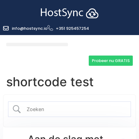
info@hostsync.io
+351 925457254
Probeer nu GRATIS
shortcode test