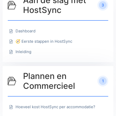
Aan de slag met
3
HostSync
Dashboard
🧭 Eerste stappen in HostSync
Inleiding
Plannen en
1
Commercieel
Hoeveel kost HostSync per accommodatie?